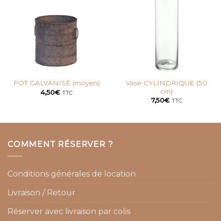
Vase CYLINDRIQUE (50
POT GALVANISÉ (moyen)
cm)
4,50
€
TTC
7,50
€
TTC
COMMENT RÉSERVER ?
Conditions générales de location
Livraison / Retour
Réserver avec livraison par colis