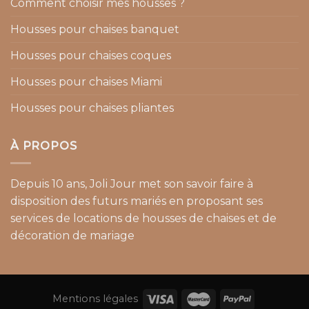
Comment choisir mes housses ?
Housses pour chaises banquet
Housses pour chaises coques
Housses pour chaises Miami
Housses pour chaises pliantes
À PROPOS
Depuis 10 ans, Joli Jour met son savoir faire à
disposition des futurs mariés en proposant ses
services de locations de housses de chaises et de
décoration de mariage
Mentions légales