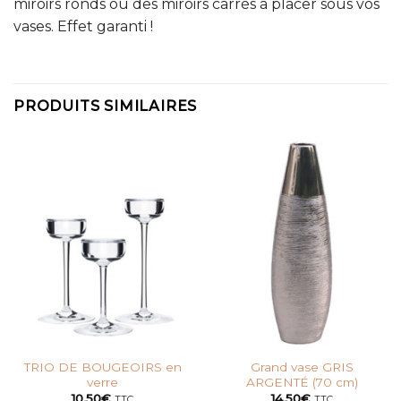
miroirs ronds ou des miroirs carrés à placer sous vos
vases. Effet garanti !
PRODUITS SIMILAIRES
TRIO DE BOUGEOIRS en
Grand vase GRIS
verre
ARGENTÉ (70 cm)
10,50
€
14,50
€
TTC
TTC