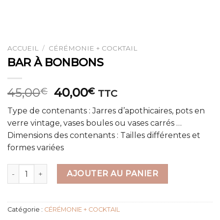
ACCUEIL
/
CÉRÉMONIE + COCKTAIL
BAR À BONBONS
Le
Le
45,00
40,00
€
€
TTC
prix
prix
Type de contenants : Jarres d’apothicaires, pots en
initial
actuel
verre vintage, vases boules ou vases carrés …
était :
est :
Dimensions des contenants : Tailles différentes et
45,00€.
40,00€.
formes variées
quantité de BAR À BONBONS
AJOUTER AU PANIER
Catégorie :
CÉRÉMONIE + COCKTAIL