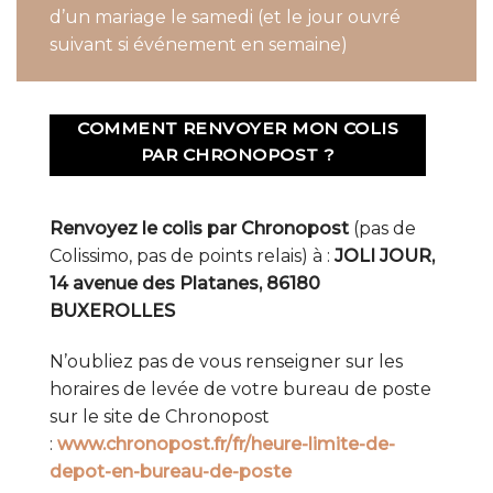
d’un mariage le samedi (et le jour ouvré
suivant si événement en semaine)
COMMENT RENVOYER MON COLIS
PAR CHRONOPOST ?
Renvoyez le colis par Chronopost
(pas de
Colissimo, pas de points relais) à :
JOLI JOUR,
14 avenue des Platanes, 86180
BUXEROLLES
N’oubliez pas de vous renseigner sur les
horaires de levée de votre bureau de poste
sur le site de Chronopost
:
www.chronopost.fr/fr/heure-limite-de-
depot-en-bureau-de-poste