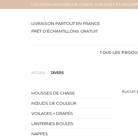
Skip
LOCATION HOUSSES DE CHAISE, VOILAGES ET DÉCORA
to
content
LIVRAISON PARTOUT EN FRANCE
PRÊT D'ÉCHANTILLONS GRATUIT
TOUS LES PRODU
ACCUEIL
/
DIVERS
Aucun p
HOUSSES DE CHAISE
NŒUDS DE COULEUR
VOILAGES + DRAPÉS
LANTERNES BOULES
NAPPES