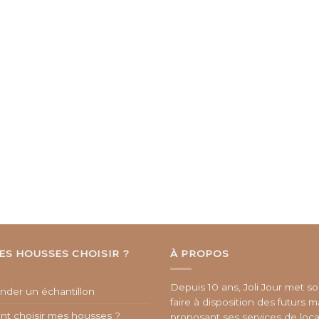
ES HOUSSES CHOISIR ?
À PROPOS
Depuis 10 ans, Joli Jour met so
der un échantillon
faire à disposition des futurs m
t choisir mes housses ?
proposant ses services de loca