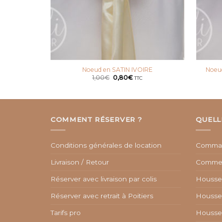
Noeud en SATIN IVOIRE
Noeu
Le
Le
1,00
€
0,80
€
TTC
prix
prix
initial
actuel
était :
est :
1,00€.
0,80€.
COMMENT RÉSERVER ?
QUELL
Conditions générales de location
Comman
Livraison / Retour
Commen
Réserver avec livraison par colis
Housses
Réserver avec retrait à Poitiers
Housses
Tarifs pro
Housses