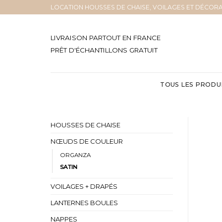
Skip
LOCATION HOUSSES DE CHAISE, VOILAGES ET DÉCORA
to
content
LIVRAISON PARTOUT EN FRANCE
PRÊT D'ÉCHANTILLONS GRATUIT
TOUS LES PRODU
HOUSSES DE CHAISE
NŒUDS DE COULEUR
ORGANZA
SATIN
VOILAGES + DRAPÉS
LANTERNES BOULES
NAPPES