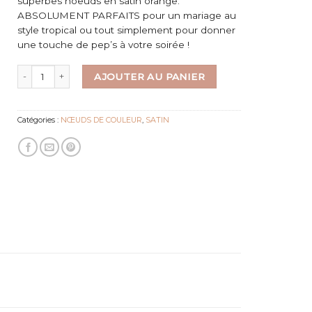
superbes noeuds en satin orange.
ABSOLUMENT PARFAITS pour un mariage au
style tropical ou tout simplement pour donner
une touche de pep’s à votre soirée !
quantité de Noeud en SATIN ORANGE
AJOUTER AU PANIER
Catégories :
NŒUDS DE COULEUR
,
SATIN