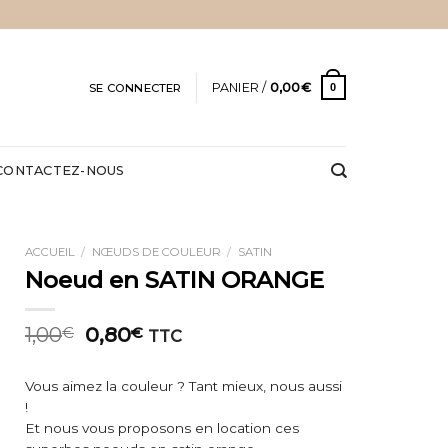
PANIER /
0,00
€
SE CONNECTER
0
CONTACTEZ-NOUS
ACCUEIL
/
NŒUDS DE COULEUR
/
SATIN
Noeud en SATIN ORANGE
Le
Le
1,00
0,80
€
€
TTC
prix
prix
initial
actuel
Vous aimez la couleur ? Tant mieux, nous aussi
était :
est :
!
1,00€.
0,80€.
Et nous vous proposons en location ces