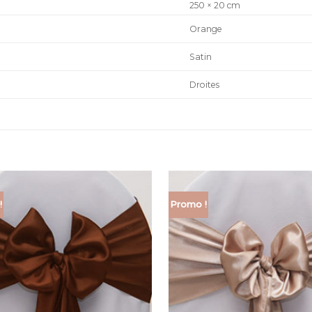
250 × 20 cm
Orange
Satin
Droites
!
Promo !