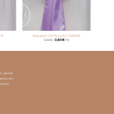
UPE
Noeud en SATIN LILAS / PARME
Noeud 
Le
Le
1,00
€
0,80
€
TTC
prix
prix
initial
actuel
était :
est :
.
1,00€.
0,80€.
n savoir
ariés en
tions